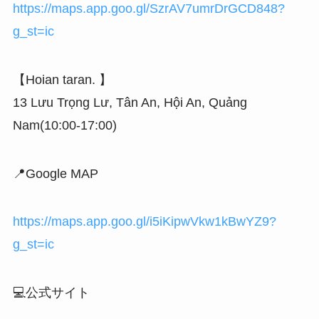
https://maps.app.goo.gl/SzrAV7umrDrGCD848?
g_st=ic
【Hoian taran. 】
13 Lưu Trọng Lư, Tân An, Hội An, Quảng
Nam(10:00-17:00)
📍Google MAP
https://maps.app.goo.gl/i5iKipwVkw1kBwYZ9?
g_st=ic
💻公式サイト